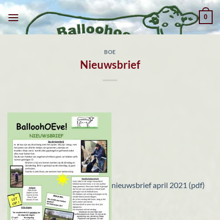
Ga
0
naar
inhoud
BOE
Nieuwsbrief
nieuwsbrief april 2021 (pdf)