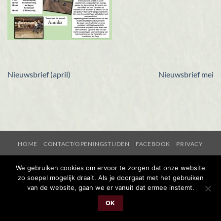
Nieuwsbrief (april)
Nieuwsbrief mei
HOME
CONTACT/OPENINGSTIJDEN
FACEBOOK
PRIVACY
Copyright 2026 ©
de Balloohoeve | Realisatie Jurgen Oosting
We gebruiken cookies om ervoor te zorgen dat onze website
zo soepel mogelijk draait. Als je doorgaat met het gebruiken
van de website, gaan we er vanuit dat ermee instemt.
OK