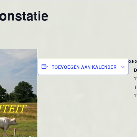
onstatie
GE
TOEVOEGEN AAN KALENDER
D
1
T
1